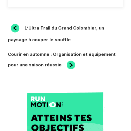
NAVIGATION
Article
L’Ultra Trail du Grand Colombier, un
précédent
DE
paysage à couper le souffle
L’ARTICLE
Article
Courir en automne : Organisation et équipement
suivant
pour une saison réussie