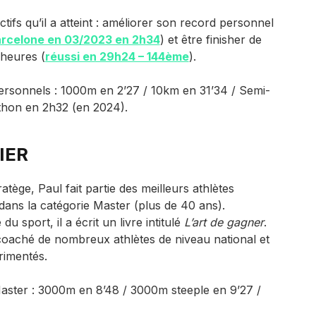
ectifs qu’il a atteint : améliorer son record personnel
arcelone en 03/2023 en 2h34
) et être finisher de
heures (
réussi en 29h24 – 144ème
).
ersonnels : 1000m en 2’27 / 10km en 31’34 / Semi-
thon en 2h32 (en 2024).
IER
atège, Paul fait partie des meilleurs athlètes
ans la catégorie Master (plus de 40 ans).
u sport, il a écrit un livre intitulé
L’art de gagner
.
coaché de nombreux athlètes de niveau national et
rimentés.
aster : 3000m en 8’48 / 3000m steeple en 9’27 /