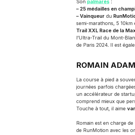
Son
palmarès
:
– 25 médailles en champ
– Vainqueur
du
RunMoti
semi-marathons, 5 10km et
Trail XXL Race de la Ma
l’Ultra-Trail du Mont-Bl
de Paris 2024. Il est éga
ROMAIN ADA
La course à pied a souve
journées parfois chargée
un accélérateur de startu
comprend mieux que perso
Touche à tout, il aime
var
Romain est en charge de 
de RunMotion avec les org