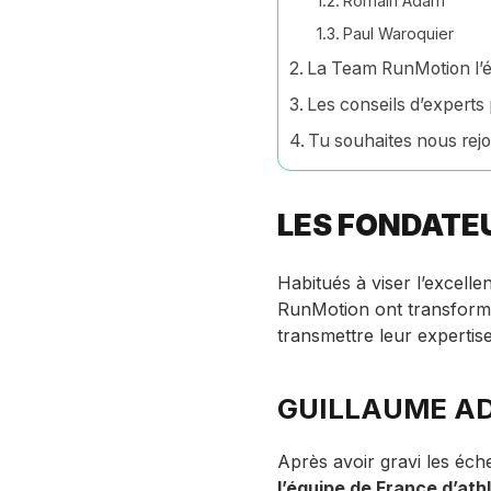
Romain Adam
Paul Waroquier
La Team RunMotion l’é
Les conseils d’expert
Tu souhaites nous rejo
LES FONDATE
Habitués à viser l’excelle
RunMotion ont transformé 
transmettre leur expertis
GUILLAUME A
Après avoir gravi les éc
l’équipe de France d’ath