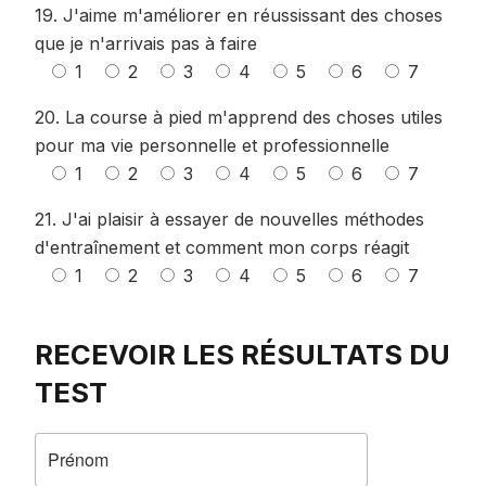
19. J'aime m'améliorer en réussissant des choses
que je n'arrivais pas à faire
1
2
3
4
5
6
7
20. La course à pied m'apprend des choses utiles
pour ma vie personnelle et professionnelle
1
2
3
4
5
6
7
21. J'ai plaisir à essayer de nouvelles méthodes
d'entraînement et comment mon corps réagit
1
2
3
4
5
6
7
RECEVOIR LES RÉSULTATS DU
TEST