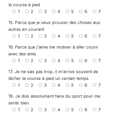
la course à pied
1
2
3
4
5
6
7
15. Parce que je veux prouver des choses aux
autres en courant
1
2
3
4
5
6
7
16. Parce que j'aime me motiver à aller courir
avec des amis
1
2
3
4
5
6
7
17. Je ne sais pas trop, il m'arrive souvent de
lâcher la course à pied un certain temps
1
2
3
4
5
6
7
18. Je dois absolument faire du sport pour me
sentir bien
1
2
3
4
5
6
7