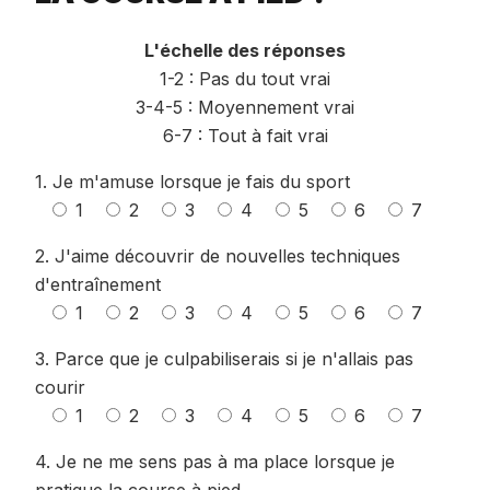
L'échelle des réponses
1-2 : Pas du tout vrai
3-4-5 : Moyennement vrai
6-7 : Tout à fait vrai
1. Je m'amuse lorsque je fais du sport
1
2
3
4
5
6
7
2. J'aime découvrir de nouvelles techniques
d'entraînement
1
2
3
4
5
6
7
3. Parce que je culpabiliserais si je n'allais pas
courir
1
2
3
4
5
6
7
4. Je ne me sens pas à ma place lorsque je