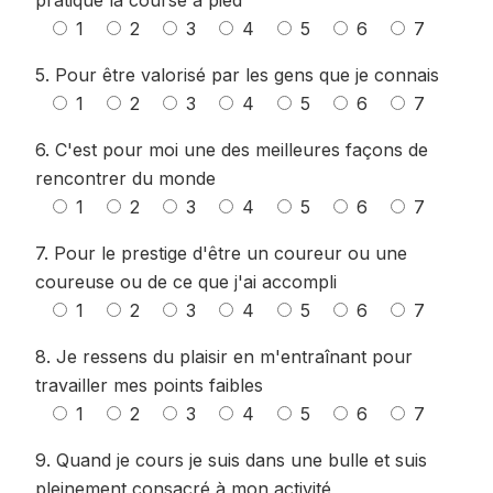
pratique la course à pied
1
2
3
4
5
6
7
5. Pour être valorisé par les gens que je connais
1
2
3
4
5
6
7
6. C'est pour moi une des meilleures façons de
rencontrer du monde
1
2
3
4
5
6
7
7. Pour le prestige d'être un coureur ou une
coureuse ou de ce que j'ai accompli
1
2
3
4
5
6
7
8. Je ressens du plaisir en m'entraînant pour
travailler mes points faibles
1
2
3
4
5
6
7
9. Quand je cours je suis dans une bulle et suis
pleinement consacré à mon activité