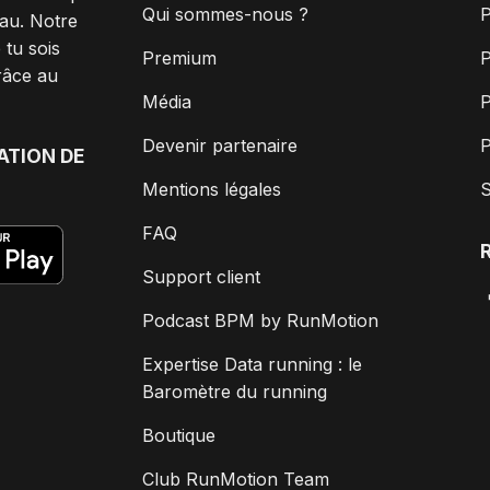
Qui sommes-nous ?
P
au. Notre
 tu sois
Premium
P
râce au
Média
P
Devenir partenaire
P
ATION DE
Mentions légales
S
FAQ
Support client
Podcast BPM by RunMotion
Expertise Data running : le
Baromètre du running
Boutique
Club RunMotion Team