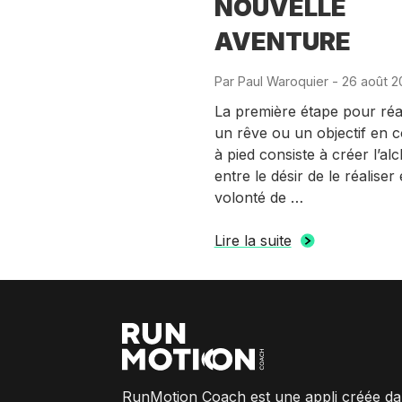
NOUVELLE
AVENTURE
Par
Paul Waroquier
-
Publié
26 août 2
le
La première étape pour réa
un rêve ou un objectif en 
à pied consiste à créer l’alc
entre le désir de le réaliser 
volonté de …
Lire la suite
RunMotion Coach est une appli créée da