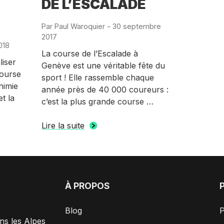
DE L’ESCALADE
Par
Paul Waroquier
-
Publié
30 septembre
2017
le
018
La course de l’Escalade à
liser
Genève est une véritable fête du
course
sport ! Elle rassemble chaque
himie
année près de 40 000 coureurs :
et la
c’est la plus grande course …
Lire la suite
À PROPOS
Blog
P
ns les Alpes