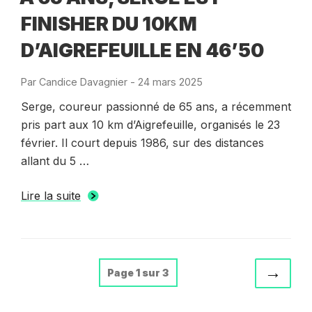
FINISHER DU 10KM
D’AIGREFEUILLE EN 46’50
Par
Candice Davagnier
-
Publié
24 mars 2025
le
Serge, coureur passionné de 65 ans, a récemment
pris part aux 10 km d’Aigrefeuille, organisés le 23
février. Il court depuis 1986, sur des distances
allant du 5 …
Lire la suite
NAVIGATION
Page
→
Page 1 sur 3
suiva
DES