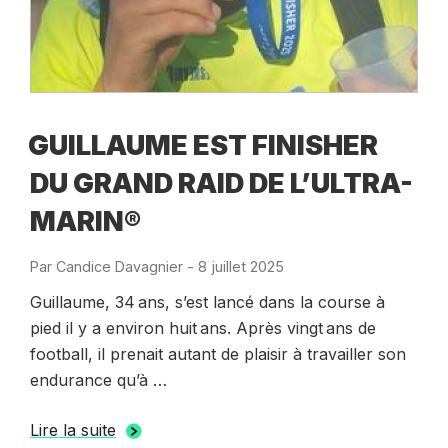
GUILLAUME EST FINISHER
DU GRAND RAID DE L’ULTRA-
MARIN®
Par
Candice Davagnier
-
Publié
8 juillet 2025
le
Guillaume, 34 ans, s’est lancé dans la course à
pied il y a environ huit ans. Après vingt ans de
football, il prenait autant de plaisir à travailler son
endurance qu’à …
Lire la suite