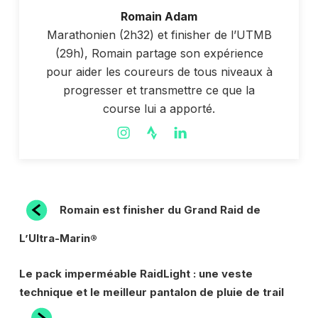
Romain Adam
Marathonien (2h32) et finisher de l’UTMB
(29h), Romain partage son expérience
pour aider les coureurs de tous niveaux à
progresser et transmettre ce que la
course lui a apporté.
NAVIGATION
Article
Romain est finisher du Grand Raid de
précédent
DE
L’Ultra-Marin®
L’ARTICLE
Article
Le pack imperméable RaidLight : une veste
suivant
technique et le meilleur pantalon de pluie de trail