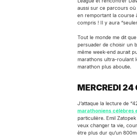
League et rencontrer Dav
aussi sur ce parcours où 
en remportant la course à
compris ! Il y aura “seul
Tout le monde me dit que
persuader de choisir un bi
même week-end aurait pu ê
marathons ultra-roulant l
marathon plus aboutie.
MERCREDI 24
J’attaque la lecture de “
marathoniens célèbres 
particulière. Emil Zatopek 
veux changer ta vie, co
être plus dur qu’un 800m 