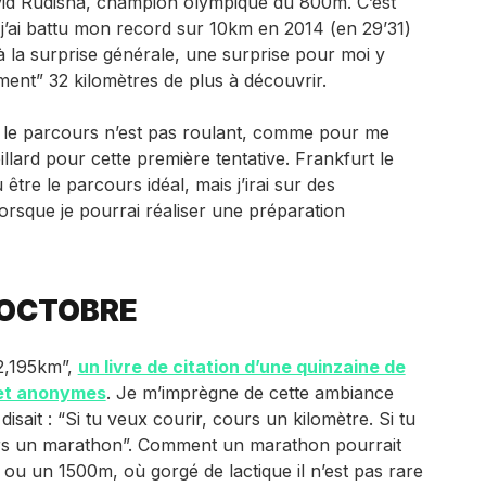
id Rudisha, champion olympique du 800m. C’est
j’ai battu mon record sur 10km en 2014 (en 29’31)
 la surprise générale, une surprise pour moi y
ement” 32 kilomètres de plus à découvrir.
 le parcours n’est pas roulant, comme pour me
llard pour cette première tentative. Frankfurt le
tre le parcours idéal, mais j’irai sur des
orsque je pourrai réaliser une préparation
 OCTOBRE
42,195km”,
un livre de citation d’une quinzaine de
et anonymes
. Je m’imprègne de cette ambiance
disait : “Si tu veux courir, cours un kilomètre. Si tu
urs un marathon”. Comment un marathon pourrait
ou un 1500m, où gorgé de lactique il n’est pas rare