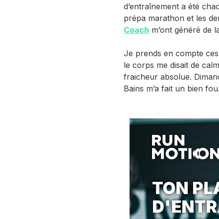
d’entraînement a été chao
prépa marathon et les der
Coach
m’ont généré de la
Je prends en compte ces
le corps me disait de ca
fraicheur absolue. Dimanc
Bains m’a fait un bien fo
TON PL
D'ENT