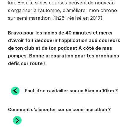
km. Ensuite si des courses peuvent de nouveau
s’organiser à l’automne, d’améliorer mon chrono
sur semi-marathon (1h28′ réalisé en 2017)
Bravo pour les moins de 40 minutes et merci
d’avoir fait découvrir l’application aux coureurs
de ton club et de ton podcast A côté de mes
pompes. Bonne préparation pour tes prochains
défis sur route !
NAVIGATION
Article
Faut-il se ravitailler sur un 5km ou 10km ?
précédent
DE
L’ARTICLE
Article
Comment s’alimenter sur un semi-marathon ?
suivant