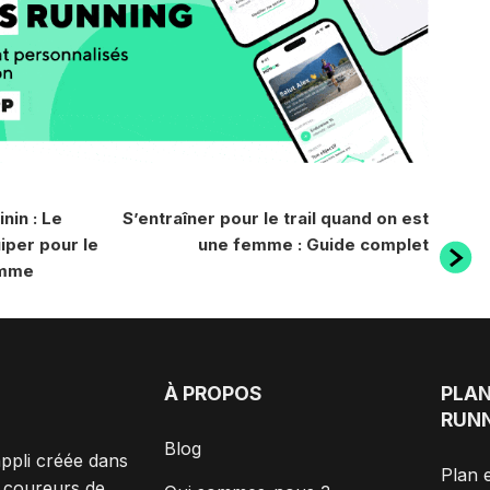
Article
nin : Le
S’entraîner pour le trail quand on est
suivant
iper pour le
une femme : Guide complet
emme
À PROPOS
PLAN
RUN
Blog
ppli créée dans
Plan 
t coureurs de