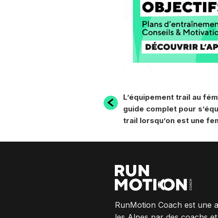
NAVIGATION
Article
L’équipement trail au fémi
précédent
guide complet pour s’équ
DE
trail lorsqu’on est une f
L’ARTICLE
RunMotion Coach est une a
les Alpes par des coachs e