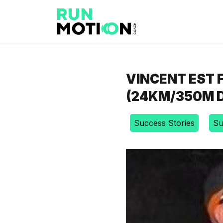
VINCENT EST F
(24KM/350M DE
Success Stories
Su