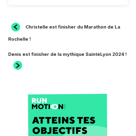
NAVIGATION
Article
Christelle est finisher du Marathon de La
précédent
DE
Rochelle !
L’ARTICLE
Article
Denis est finisher de la mythique SaintéLyon 2024 !
suivant