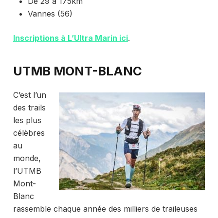
De 29 à 175km
Vannes (56)
Inscriptions à L’Ultra Marin ici
.
UTMB MONT-BLANC
C’est l’un
des trails
les plus
célèbres
au
monde,
l’UTMB
Mont-
Blanc
rassemble chaque année des milliers de traileuses