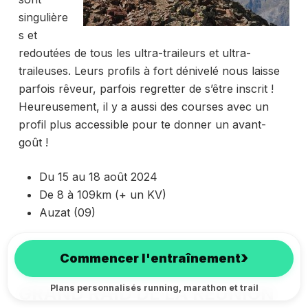
singulière
s et
redoutées de tous les ultra-traileurs et ultra-
traileuses. Leurs profils à fort dénivelé nous laisse
parfois rêveur, parfois regretter de s’être inscrit !
Heureusement, il y a aussi des courses avec un
profil plus accessible pour te donner un avant-
goût !
Du 15 au 18 août 2024
De 8 à 109km (+ un KV)
Auzat (09)
Inscription au Challenge du Montcalm
›
Commencer l'entraînement
GRAND RAID DE LA RÉUNION
Plans personnalisés running, marathon et trail