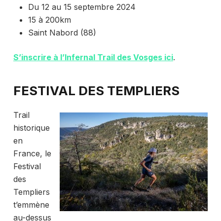
Du 12 au 15 septembre 2024
15 à 200km
Saint Nabord (88)
S’inscrire à l’Infernal Trail des Vosges ici
.
FESTIVAL DES TEMPLIERS
Trail
historique
en
France, le
Festival
des
Templiers
t’emmène
au-dessus