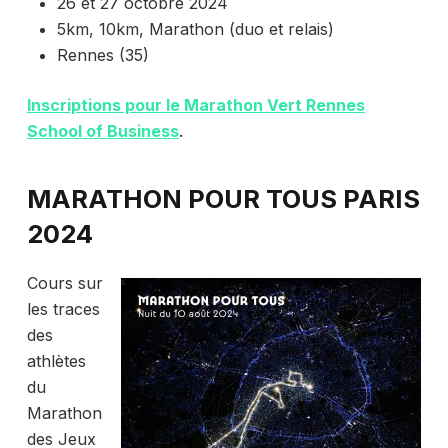
26 et 27 octobre 2024
5km, 10km, Marathon (duo et relais)
Rennes (35)
Inscriptions pour le Marathon Vert Rennes
School of Business
.
MARATHON POUR TOUS PARIS
2024
Cours sur
les traces
des
athlètes
du
Marathon
des Jeux