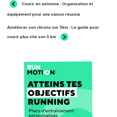
NAVIGATION
Article
Courir en automne : Organisation et
précédent
DE
équipement pour une saison réussie
L’ARTICLE
Article
Améliorer son chrono sur 5km : Le guide pour
suivant
courir plus vite son 5 km