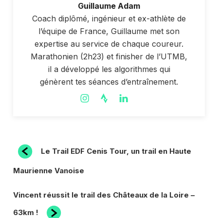
Guillaume Adam
Coach diplômé, ingénieur et ex-athlète de
l’équipe de France, Guillaume met son
expertise au service de chaque coureur.
Marathonien (2h23) et finisher de l’UTMB,
il a développé les algorithmes qui
génèrent tes séances d’entraînement.
NAVIGATION
Article
Le Trail EDF Cenis Tour, un trail en Haute
précédent
DE
Maurienne Vanoise
L’ARTICLE
Article
Vincent réussit le trail des Châteaux de la Loire –
suivant
63km !