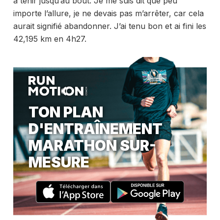
à tenir jusqu’au bout. Je me suis dit que peu
importe l’allure, je ne devais pas m’arrêter, car cela
aurait signifié abandonner. J’ai tenu bon et ai fini les
42,195 km en 4h27.
TON PLAN
D'ENTRAÎNEMENT
MARATHON SUR-
MESURE