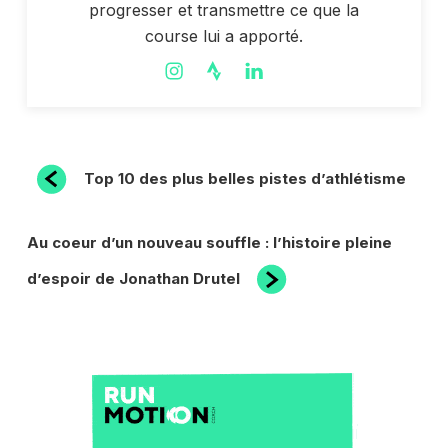
progresser et transmettre ce que la
course lui a apporté.
NAVIGATION
Article
Top 10 des plus belles pistes d’athlétisme
précédent
DE
L’ARTICLE
Article
Au coeur d’un nouveau souffle : l’histoire pleine
suivant
d’espoir de Jonathan Drutel