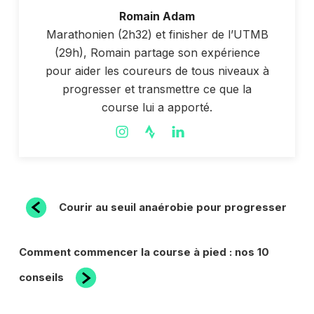
Romain Adam
Marathonien (2h32) et finisher de l’UTMB
(29h), Romain partage son expérience
pour aider les coureurs de tous niveaux à
progresser et transmettre ce que la
course lui a apporté.
NAVIGATION
Article
Courir au seuil anaérobie pour progresser
précédent
DE
L’ARTICLE
Article
Comment commencer la course à pied : nos 10
suivant
conseils