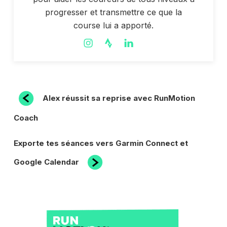
progresser et transmettre ce que la
course lui a apporté.
NAVIGATION
Article
Alex réussit sa reprise avec RunMotion
précédent
DE
Coach
L’ARTICLE
Article
Exporte tes séances vers Garmin Connect et
suivant
Google Calendar