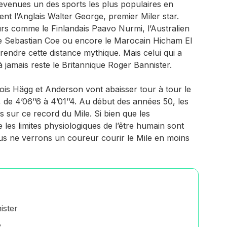
evenues un des sports les plus populaires en
t l’Anglais Walter George, premier Miler star.
rs comme le Finlandais Paavo Nurmi, l’Australien
que Sebastian Coe ou encore le Marocain Hicham El
rendre cette distance mythique. Mais celui qui a
à jamais reste le Britannique Roger Bannister.
ois Hägg et Anderson vont abaisser tour à tour le
de 4’06’’6 à 4’01’’4. Au début des années 50, les
s sur ce record du Mile. Si bien que les
les limites physiologiques de l’être humain sont
ous ne verrons un coureur courir le Mile en moins
ister
e