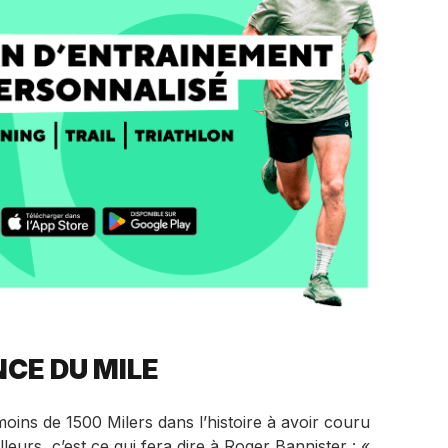
CE DU MILE
moins de 1500 Milers dans l’histoire à avoir couru
lleurs, c’est ce qui fera dire à Roger Bannister : «