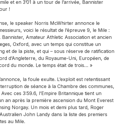
ile et en 3’01 à un tour de l’arrivée, Bannister
our !
ense, le speaker Norris McWhirter annonce le
sieurs, voici le résultat de l’épreuve 9, le Mile :
 Bannister, Amateur Athletic Association et ancien
leges, Oxford, avec un temps qui constitue un
et de la piste, et qui – sous réserve de ratification
ord d’Angleterre, du Royaume-Uni, Européen, de
ecord du monde. Le temps était de trois… »
’annonce, la foule exulte. L’exploit est retentissant
terruption de séance à la Chambre des communes,
 Avec ces 3:59.6, l’Empire Britannique tient un
n an après la première ascension du Mont Everest
nsing Norgay. Un mois et demi plus tard, Roger
l’Australien John Landy dans la liste des premiers
es au Mile.