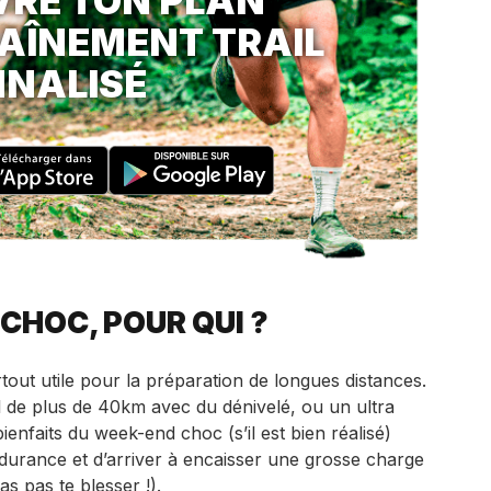
RE TON PLAN
AÎNEMENT TRAIL
NALISÉ
CHOC, POUR QUI ?
out utile pour la préparation de longues distances.
l de plus de 40km avec du dénivelé, ou un ultra
bienfaits du week-end choc (s’il est bien réalisé)
endurance et d’arriver à encaisser une grosse charge
s pas te blesser !).