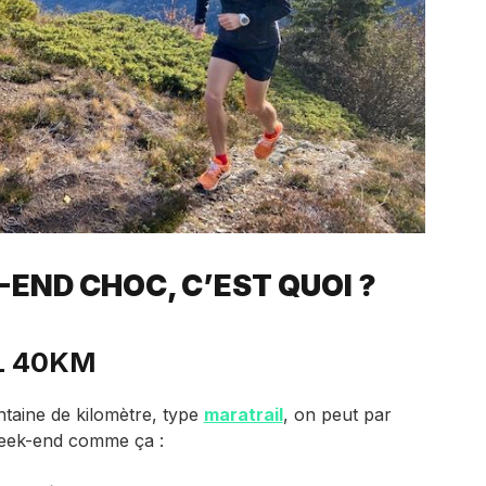
END CHOC, C’EST QUOI ?
L 40KM
ntaine de kilomètre, type
maratrail
, on peut par
eek-end comme ça :