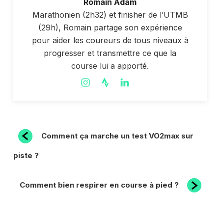
Romain Adam
Marathonien (2h32) et finisher de l’UTMB
(29h), Romain partage son expérience
pour aider les coureurs de tous niveaux à
progresser et transmettre ce que la
course lui a apporté.
NAVIGATION
Article
Comment ça marche un test VO2max sur
précédent
DE
piste ?
L’ARTICLE
Article
Comment bien respirer en course à pied ?
suivant