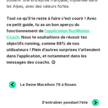
soutenir une entreprise française, implantée dans
les Alpes, avec des valeurs fortes.
Tout ce qu’il te reste à faire c’est courir ! Avec
ce petit guide, tu as un bon aperçu du
fonctionnement de
l’application RunMotion
Coach
. Nous te souhaitions de réussir tes
objectifs running
, comme 88% de nos
utilisateurs
! Plein d’autres surprises t’attendent
dans l’application, et notamment dans les
messages des coachs. 😉
NAVIGATION
Article
Le Seine Marathon 76 à Rouen
précédent
DE
L’ARTICLE
Article
S’entraîner pendant l’été
suivant