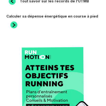
Tout savoir sur les records de l’UTMB
précédent
DE
L’ARTICLE
Article
Calculer sa dépense énergétique en course à pied
suivant