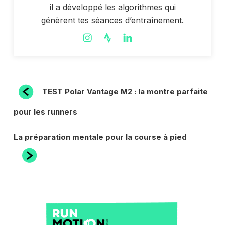
il a développé les algorithmes qui
génèrent tes séances d’entraînement.
NAVIGATION
Article
TEST Polar Vantage M2 : la montre parfaite
précédent
DE
pour les runners
L’ARTICLE
Article
La préparation mentale pour la course à pied
suivant