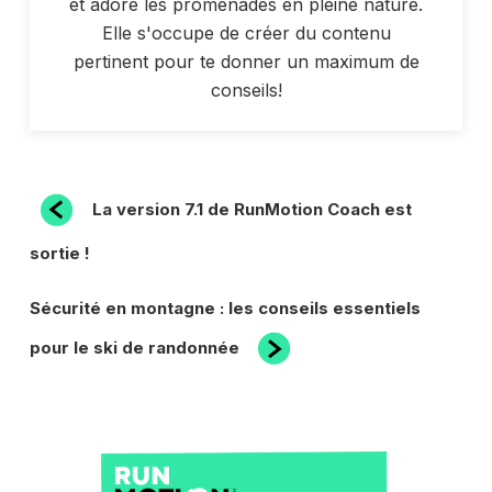
et adore les promenades en pleine nature.
Elle s'occupe de créer du contenu
pertinent pour te donner un maximum de
conseils!
NAVIGATION
Article
La version 7.1 de RunMotion Coach est
précédent
DE
sortie !
L’ARTICLE
Article
Sécurité en montagne : les conseils essentiels
suivant
pour le ski de randonnée