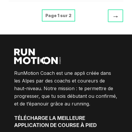
NAVIGATION
Page
→
Page 1 sur 2
suiva
DES
ARTICLES
RunMotion Coach est une appli créée dans
les Alpes par des coachs et coureurs de
haut-niveau. Notre mission : te permettre de
progresser, que tu sois débutant ou confirmé,
et de t’épanouir grâce au running.
TÉLÉCHARGE
LA MEILLEURE
APPLICATION DE COURSE À PIED